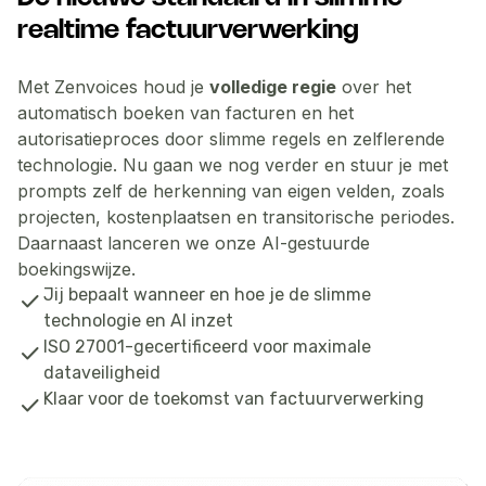
realtime factuurverwerking
Met Zenvoices houd je
volledige regie
over het
automatisch boeken van facturen en het
autorisatieproces door slimme regels en zelflerende
technologie. Nu gaan we nog verder en
stuur je met
prompts zelf de herkenning van eigen velden
, zoals
projecten, kostenplaatsen en transitorische periodes.
Daarnaast lanceren we onze
AI-gestuurde
boekingswijze
.
Jij bepaalt wanneer en hoe je de slimme
check
technologie en AI inzet
ISO 27001-gecertificeerd voor maximale
check
dataveiligheid
Klaar voor de toekomst van factuurverwerking
check