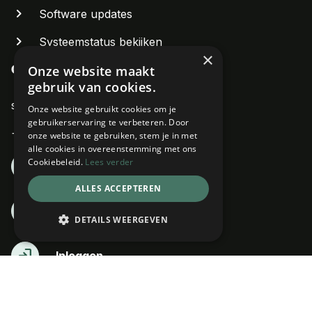
Software updates
Systeemstatus bekijken
×
Onze website maakt
Contact
gebruik van cookies.
support@zenvoices.com
Onze website gebruikt cookies om je
gebruikerservaring te verbeteren. Door
+31 (0)85 3038853
onze website te gebruiken, stem je in met
alle cookies in overeenstemming met ons
Cookiebeleid.
Lees verder
event
Plan een demo
ALLES ACCEPTEREN
dvr
Probeer 30 dagen gratis
DETAILS WEERGEVEN
login
Inloggen
Volg ons