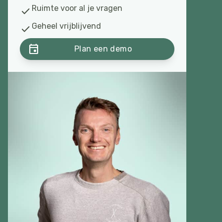
Ruimte voor al je vragen
check
Geheel vrijblijvend
check
event
Plan een demo