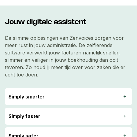
Jouw digitale assistent
De slimme oplossingen van Zenvoices zorgen voor
meer rust in jouw administratie. De zelflerende
software verwerkt jouw facturen namelijk sneller,
slimmer en veiliger in jouw boekhouding dan ooit
tevoren. Zo houd jij meer tijd over voor zaken die er
echt toe doen.
Simply smarter
add
Onze factuurherkenningssoftware leert van de
beste in het vak: de boekhouder. Door de inzet
Simply faster
add
van machine learning wordt Zenvoices bij iedere
Werk sneller door niet zelf te doen wat Zenvoices
aanwijzing die jij en andere gebruikers geven
kan. Repetitieve handmatige boekhoudacties zijn
Simply safer
add