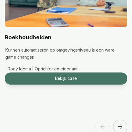
Boekhoudhelden
Kunnen automatiseren op omgevingsniveau is een ware
game changer.
- Rody Idema | Oprichter en eigenaar
Bekijk case
arrow_back
arrow_forward