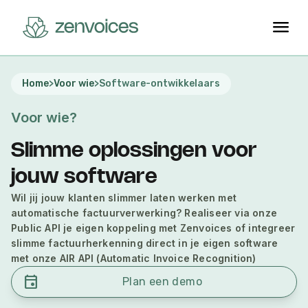
menu
Home
>
Voor wie
>
Software-ontwikkelaars
Voor wie?
Slimme oplossingen voor
jouw software
Wil jij jouw klanten slimmer laten werken met
automatische factuurverwerking? Realiseer
via
onze
Public API je eigen koppeling met
Zenvoices
of integreer
slimme
factuurherkenning direct in je eigen software
met
onze
AIR API (Automatic
Invoice
Recognition
)
event
Plan een demo