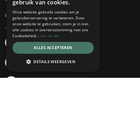
gebruik van cookies.
Onze website gebruikt cookies om je
support@zenvoices.com
gebruikerservaring te verbeteren. Door
onze website te gebruiken, stem je in met
+31 (0)85 3038853
alle cookies in overeenstemming met ons
Cookiebeleid.
Lees verder
event
Plan een demo
ALLES ACCEPTEREN
dvr
DETAILS WEERGEVEN
Probeer 30 dagen gratis
login
Inloggen
Volg ons