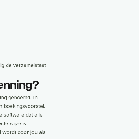
ig de verzamelstaat
kenning?
ning genoemd. In
n boekingsvoorstel.
e software dat alle
te wijze is
d wordt door jou als