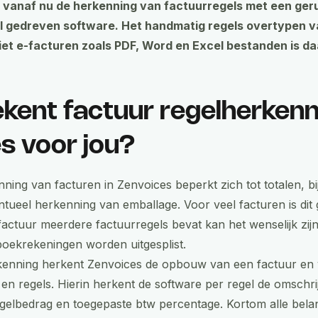
e vanaf nu de herkenning van factuurregels met een ger
I gedreven software. Het handmatig regels overtypen v
niet e-facturen zoals PDF, Word en Excel bestanden is 
kent factuur regelherkenn
s voor jou?
ning van facturen in Zenvoices beperkt zich tot totalen, 
tueel herkenning van emballage. Voor veel facturen is dit
 factuur meerdere factuurregels bevat kan het wenselijk zij
boekrekeningen worden uitgesplist.
rkenning herkent Zenvoices de opbouw van een factuur en 
en regels. Hierin herkent de software per regel de omschrij
gelbedrag en toegepaste btw percentage. Kortom alle bela